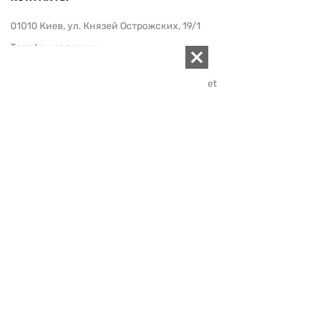
01010 Киев, ул. Князей Острожских, 19/1
Телефон редакции:
+380 (44) 280-04-85
Электронная почта редакции:
zn94@ukr.net
Электронная почта службы новостей:
editor@zn.ua
СОЦСЕТИ
ПОДДЕРЖАТЬ ZN.UA
Поддержать независимую
журналистику!
ЗЕРКАЛО НЕДЕЛИ
не подводим с 1994-го года