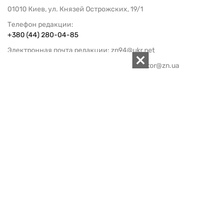
01010 Киев, ул. Князей Острожских, 19/1
Телефон редакции:
+380 (44) 280-04-85
Электронная почта редакции:
zn94@ukr.net
Электронная почта службы новостей:
editor@zn.ua
СОЦСЕТИ
ПОДДЕРЖАТЬ ZN.UA
Поддержать независимую
журналистику!
ЗЕРКАЛО НЕДЕЛИ
не подводим с 1994-го года