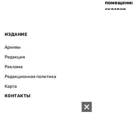
помещения 
складов
ИЗДАНИЕ
Архивы
Редакция
Реклама
Редакционная политика
Карта
КОНТАКТЫ
01010 Киев, ул. Князей Острожских, 19/1
Телефон редакции:
+380 (44) 280-04-85
Электронная почта редакции:
zn94@ukr.net