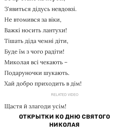
З'явиться дідусь невдовзі.
Не втомився за віки,
Важкі носить лантухи!
Тішать діда чемні діти,
Буде їм з чого радіти!
Миколая всі чекають –
Подаруночки шукають.
Хай добро приходить в дім!
RELATED VIDEO
Щастя й злагоди усім!
ОТКРЫТКИ КО ДНЮ СВЯТОГО
НИКОЛАЯ