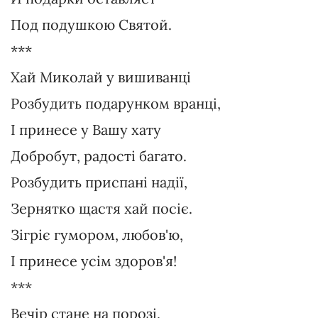
Под подушкою Святой.
***
Хай Миколай у вишиванці
Розбудить подарунком вранці,
І принесе у Вашу хату
Добробут, радості багато.
Розбудить приспані надії,
Зернятко щастя хай посіє.
Зігріє гумором, любов'ю,
І принесе усім здоров'я!
***
Вечір стане на порозі,