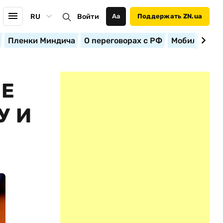
RU
Войти
Аа
Поддержать ZN.ua
Пленки Миндича
О переговорах с РФ
Мобилизация
НЕ
У И