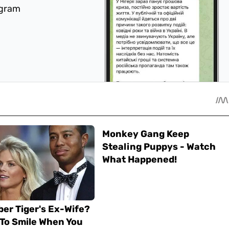
egram