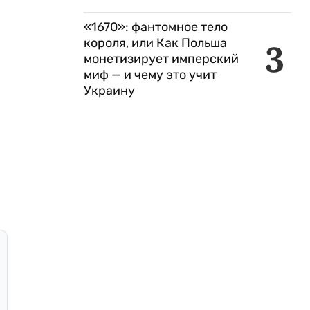
«1670»: фантомное тело
короля, или Как Польша
3
монетизирует имперский
миф — и чему это учит
Украину