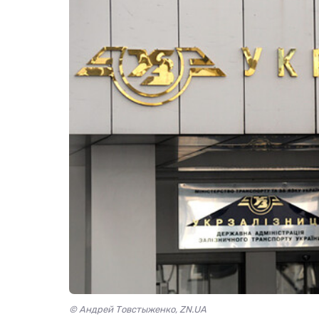
© Андрей Товстыженко, ZN.UA