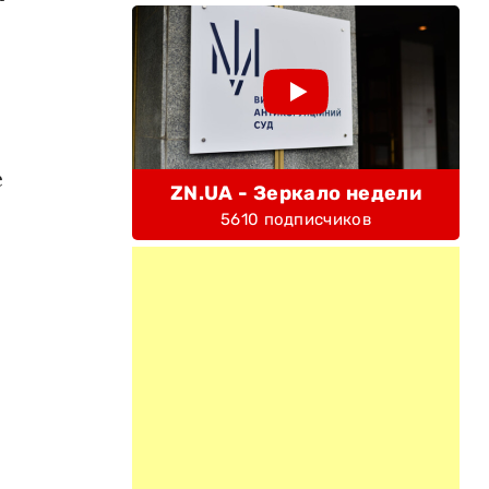
е
ZN.UA - Зеркало недели
5610 подписчиков
о
о