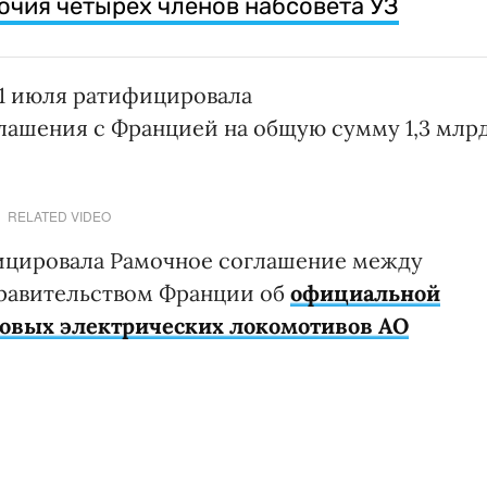
чия четырех членов набсовета УЗ
 1 июля ратифицировала
лашения с Францией на общую сумму 1,3 млр
RELATED VIDEO
фицировала Рамочное соглашение между
равительством Франции об
официальной
зовых электрических локомотивов АО