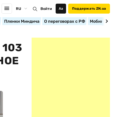
RU
Войти
Аа
Поддержать ZN.ua
Пленки Миндича
О переговорах с РФ
Мобилизация
 103
НОЕ