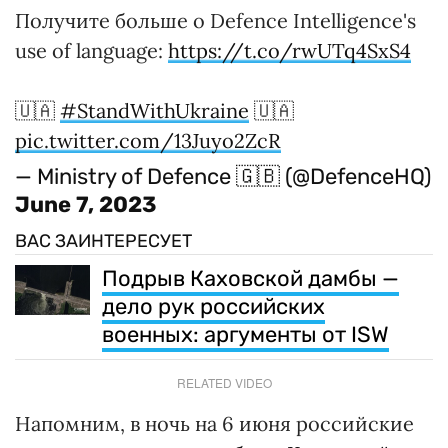
Получите больше о Defence Intelligence's
use of language:
https://t.co/rwUTq4SxS4
🇺🇦
#StandWithUkraine
🇺🇦
pic.twitter.com/13Juyo2ZcR
— Ministry of Defence 🇬🇧 (@DefenceHQ)
June 7, 2023
ВАС ЗАИНТЕРЕСУЕТ
Подрыв Каховской дамбы —
дело рук российских
военных: аргументы от ISW
RELATED VIDEO
Напомним, в ночь на 6 июня российские