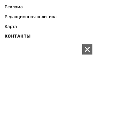
Реклама
Редакционная политика
Карта
КОНТАКТЫ
01010 Киев, ул. Князей Острожских, 19/1
Телефон редакции:
+380 (44) 280-04-85
Электронная почта редакции:
zn94@ukr.net
Электронная почта службы новостей:
editor@zn.ua
СОЦСЕТИ
ПОДДЕРЖАТЬ ZN.UA
Поддержать независимую