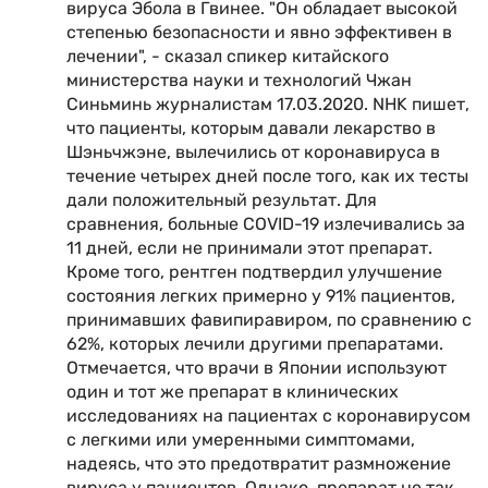
вируса Эбола в Гвинее. "Он обладает высокой
степенью безопасности и явно эффективен в
лечении", - сказал спикер китайского
министерства науки и технологий Чжан
Синьминь журналистам 17.03.2020. NHK пишет,
что пациенты, которым давали лекарство в
Шэньчжэне, вылечились от коронавируса в
течение четырех дней после того, как их тесты
дали положительный результат. Для
сравнения, больные COVID-19 излечивались за
11 дней, если не принимали этот препарат.
Кроме того, рентген подтвердил улучшение
состояния легких примерно у 91% пациентов,
принимавших фавипиравиром, по сравнению с
62%, которых лечили другими препаратами.
Отмечается, что врачи в Японии используют
один и тот же препарат в клинических
исследованиях на пациентах с коронавирусом
с легкими или умеренными симптомами,
надеясь, что это предотвратит размножение
вируса у пациентов. Однако, препарат не так