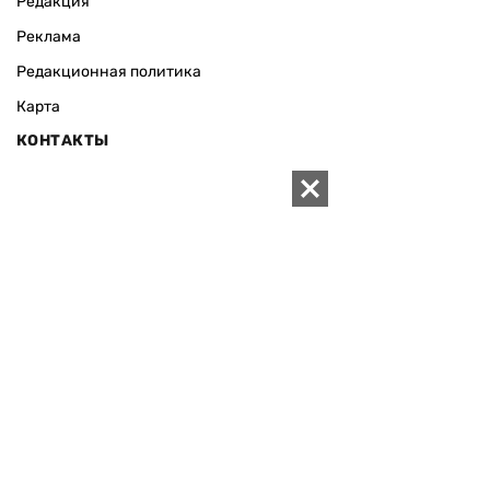
Редакция
Реклама
Редакционная политика
Карта
КОНТАКТЫ
01010 Киев, ул. Князей Острожских, 19/1
Телефон редакции:
+380 (44) 280-04-85
Электронная почта редакции:
zn94@ukr.net
Электронная почта службы новостей:
editor@zn.ua
СОЦСЕТИ
ПОДДЕРЖАТЬ ZN.UA