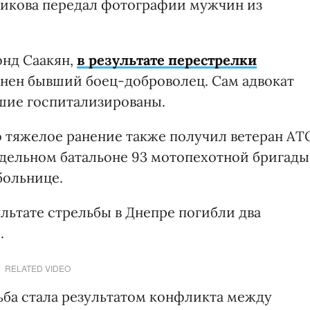
никова передал фотографии мужчин из
онд Саакян,
в результате перестрелки
нен бывший боец-доброволец. Сам адвокат
шие госпитализированы.
о тяжелое ранение также получил ветеран АТ
тдельном батальоне 93 мотопехотной бригады
больнице.
ультате стрельбы в Днепре погибли два
.
RELATED VIDEO
ба стала результатом конфликта между