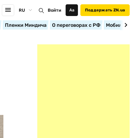
RU
Войти
Аа
Поддержать ZN.ua
Пленки Миндича
О переговорах с РФ
Мобилизация