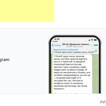
egram