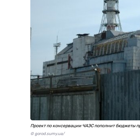
Проект по консервации ЧАЭС пополнит бюджеты п
© gorod.sumy.ua/