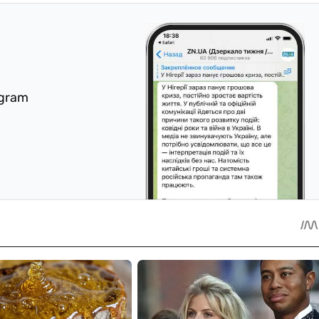
egram