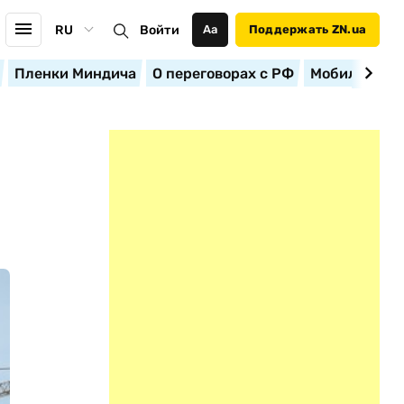
RU
Войти
Аа
Поддержать ZN.ua
Пленки Миндича
О переговорах с РФ
Мобилизация