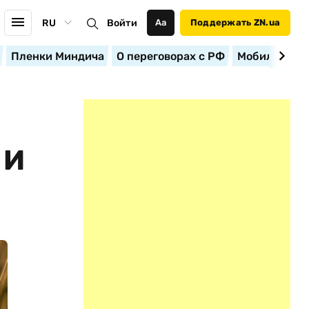
RU
Войти
Аа
Поддержать ZN.ua
Пленки Миндича
О переговорах с РФ
Мобилизация
 И