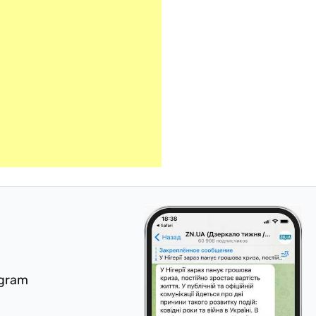
egram