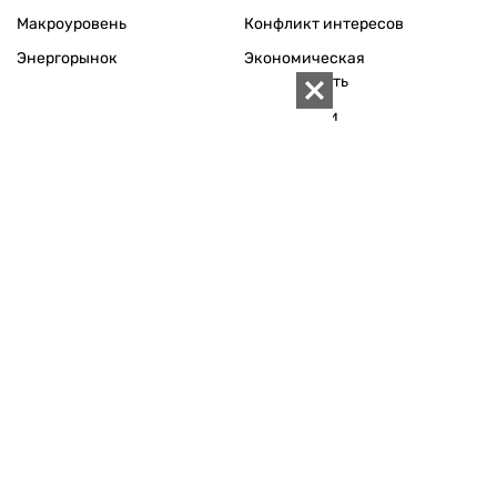
Макроуровень
Конфликт интересов
Энергорынок
Экономическая
безопасность
Приватизация
Персоналии
Экономика регионов
Социум
Наука
История
Технологии
Круг семьи
Среда обитания
Туризм
Церковь
Собственность
Культура
Использование материалов «ZN.UA» разрешается при
условии ссылки на «ZN.UA».
Для интернет-изданий обязательна прямая, открытая для
поисковых систем, гиперссылка в первом абзаце на
конкретный материал.