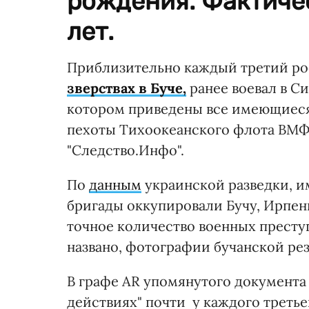
рождения. Фактичес
лет.
Приблизительно каждый третий ро
зверствах в Буче,
ранее воевал в С
котором приведены все имеющиеся 
пехоты Тихоокеанского флота ВМФ
"Следство.Инфо".
По
данным
украинской разведки, 
бригады оккупировали Бучу, Ирпень
точное количество военных престу
названо, фотографии бучанской ре
В графе AR упомянутого документа 
действиях" почти у каждого третьег