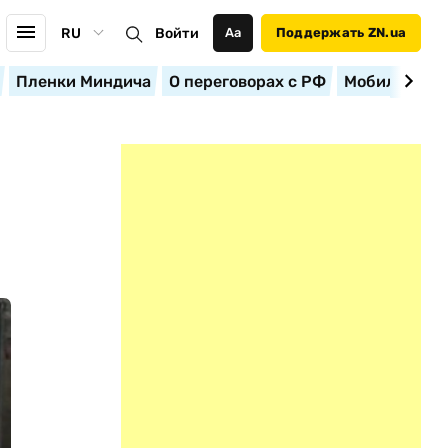
RU
Войти
Аа
Поддержать ZN.ua
Пленки Миндича
О переговорах с РФ
Мобилизация