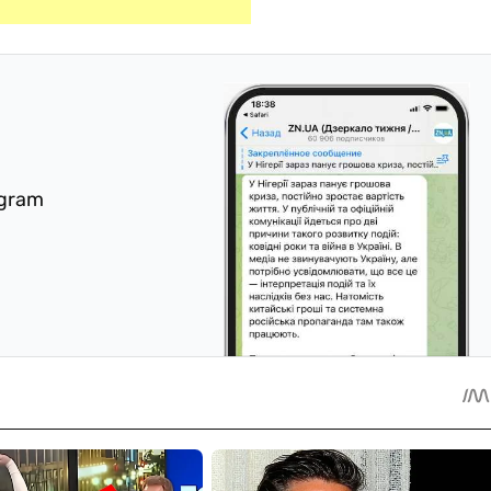
egram