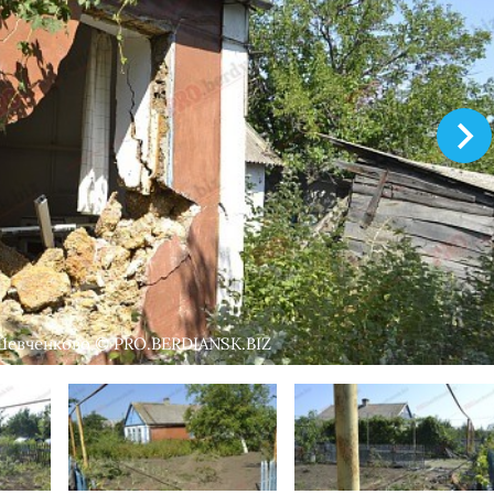
 Шевченково © PRO.BERDIANSK.BIZ