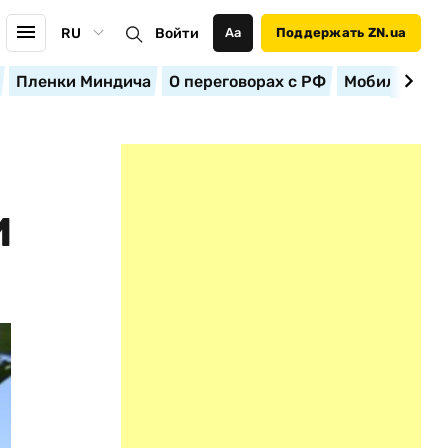
RU
Войти
Аа
Поддержать ZN.ua
Пленки Миндича
О переговорах с РФ
Мобилизация
И