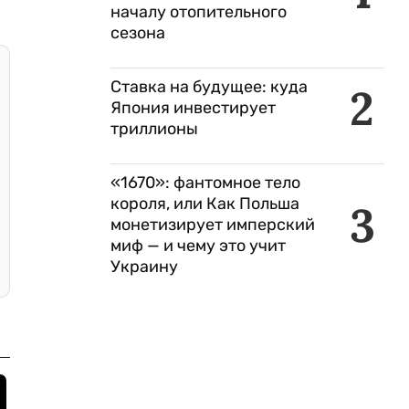
началу отопительного
сезона
Ставка на будущее: куда
2
Япония инвестирует
триллионы
«1670»: фантомное тело
короля, или Как Польша
3
монетизирует имперский
миф — и чему это учит
Украину