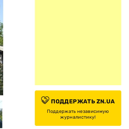
© PRO.BERDIANSK.BIZ
ПОДДЕРЖАТЬ ZN.UA
Поддержать независимую
журналистику!