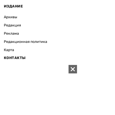
ИЗДАНИЕ
Архивы
Редакция
Реклама
Редакционная политика
Карта
КОНТАКТЫ
01010 Киев, ул. Князей Острожских, 19/1
Телефон редакции:
+380 (44) 280-04-85
Электронная почта редакции:
zn94@ukr.net
Электронная почта службы новостей:
editor@zn.ua
СОЦСЕТИ