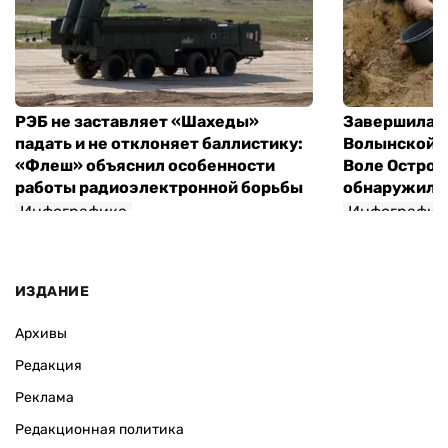
РЭБ не заставляет «Шахеды»
Завершилась
падать и не отклоняет баллистику:
Волынской т
«Флеш» объяснил особенности
Воле Остров
работы радиоэлектронной борьбы
обнаружили 
Инфографика
Инфографик
ИЗДАНИЕ
Архивы
Редакция
Реклама
Редакционная политика