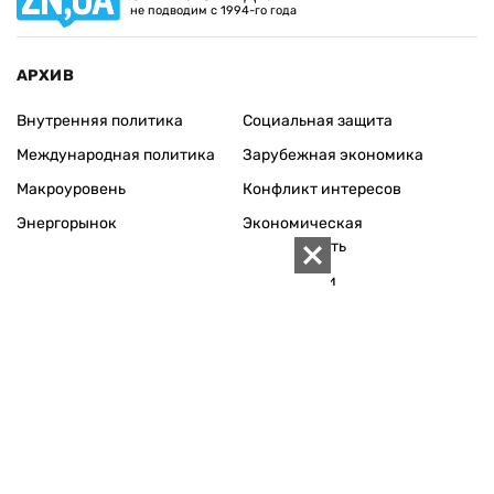
не подводим с 1994-го года
АРХИВ
Внутренняя политика
Социальная защита
Международная политика
Зарубежная экономика
Макроуровень
Конфликт интересов
Энергорынок
Экономическая
безопасность
Приватизация
Персоналии
Экономика регионов
Социум
Наука
История
Технологии
Круг семьи
Среда обитания
Туризм
Церковь
Собственность
Культура