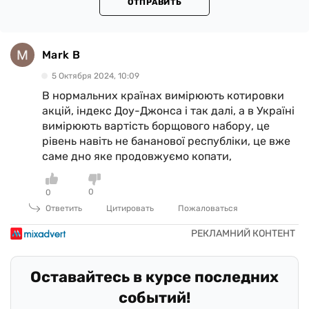
ОТПРАВИТЬ
Mark B
5 Октября 2024, 10:09
В нормальних країнах вимірюють котировки
акцій, індекс Доу-Джонса і так далі, а в Україні
вимірюють вартість борщового набору, це
рівень навіть не бананової республіки, це вже
саме дно яке продовжуємо копати,
0
0
Ответить
Цитировать
Пожаловаться
Оставайтесь в курсе последних
событий!