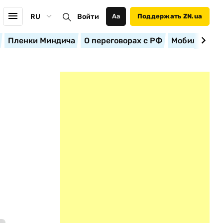
RU
Войти
Аа
Поддержать ZN.ua
Пленки Миндича
О переговорах с РФ
Мобилизация