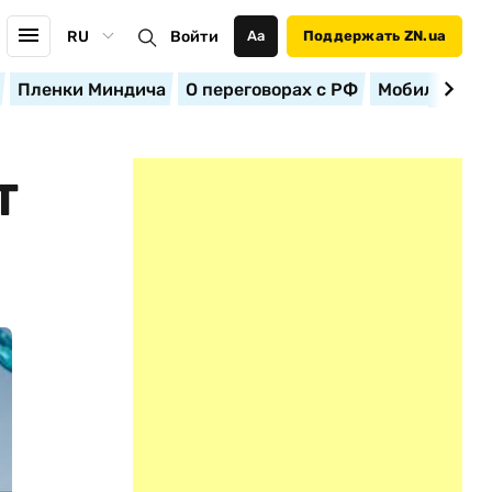
RU
Войти
Аа
Поддержать ZN.ua
Пленки Миндича
О переговорах с РФ
Мобилизация
Т