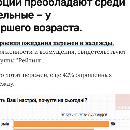
ции преобладают среди
льные – у
ршего возраста.
строения ожидания перемен и надежды
,
ряженности и возмущения, свидетельствуют
уппы "Рейтинг".
что хотят перемен, еще 42% опрошенных
ежду.