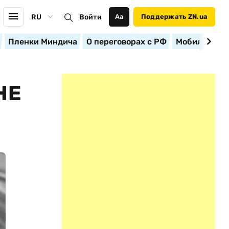
RU
Войти
Аа
Поддержать ZN.ua
Пленки Миндича
О переговорах с РФ
Мобилизация
НЕ