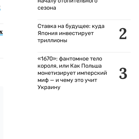
началу отопительного
с
сезона
Ставка на будущее: куда
2
х
Япония инвестирует
триллионы
«1670»: фантомное тело
короля, или Как Польша
3
монетизирует имперский
миф — и чему это учит
Украину