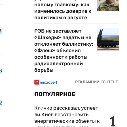
новому главкому: как
изменилось доверие к
политикам в августе
е
РЭБ не заставляет
«Шахеды» падать и не
отклоняет баллистику:
«Флеш» объяснил
особенности работы
радиоэлектронной
м
борьбы
ПОПУЛЯРНОЕ
о
Кличко рассказал, успеет
ли Киев восстановить
1
энергетические объекты к