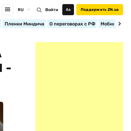
RU
Войти
Аа
Поддержать ZN.ua
Пленки Миндича
О переговорах с РФ
Мобилизация
А
 -