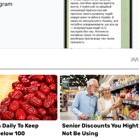
egram