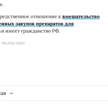
е.
средственное отношение к
вмешательство
енных закупок препаратов для
мья имеет гражданство РФ.
RELATED VIDEO
кая