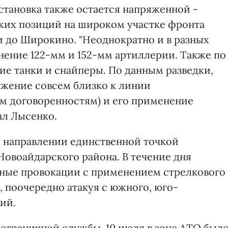
тановка также остается напряженной -
ких позиций на широком участке фронта
и до Широкино. "Неоднократно и в разных
ение 122-мм и 152-мм артиллерии. Также по
е танки и снайперы. По данным разведки,
жение совсем близко к линии
м договоренностям) и его применение
зал Лысенко.
м направлении единственной точкой
овоайдарского района. В течение дня
ные провокации с применением стрелкового
 поочередно атакуя с южного, юго-
ий.
ограничной службы, 10 июля в зоне АТО был