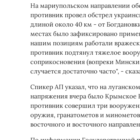
На мариупольском направлении обс
противник провел обстрел украинс
длиной около 40 км - от Богдановк
местах было зафиксировано примен
нашим позициям работали вражески
противник подтянул тяжелое воору
соприкосновения (вопреки Мински
случается достаточно часто", - ска
Спикер АП указал, что на луганско
напряжения вчера было Крымское Н
противник совершил три вооружен
оружия, гранатометов и минометов,
восточного и восточного направлен
По информации Государственной п