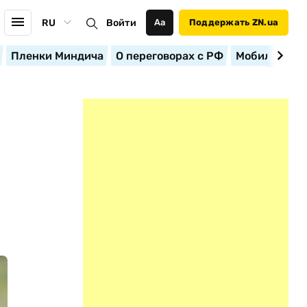
RU
Войти
Аа
Поддержать ZN.ua
Пленки Миндича
О переговорах с РФ
Мобилизация