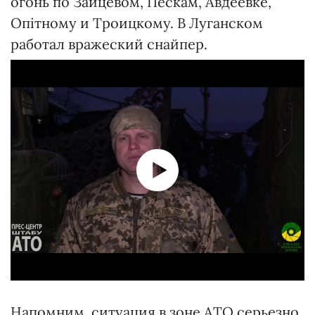
огонь по Зайцевом, Пескам, Авдеевке,
Опітному и Троицкому. В Луганском
работал вражеский снайпер.
Напомним, ситуация в зоне АТО серьезно