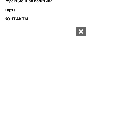
Редакционная политика
Карта
КОНТАКТЫ
01010 Киев, ул. Князей Острожских, 19/1
Телефон редакции:
+380 (44) 280-04-85
Электронная почта редакции:
zn94@ukr.net
Электронная почта службы новостей:
editor@zn.ua
СОЦСЕТИ
ПОДДЕРЖАТЬ ZN.UA
Поддержать независимую
журналистику!