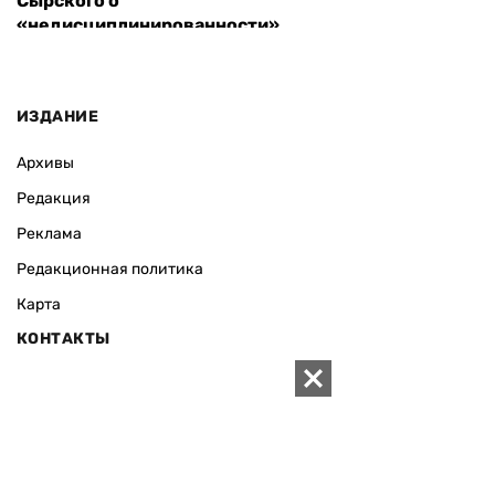
Сырского о
«недисциплинированности»
ИЗДАНИЕ
Архивы
Редакция
Реклама
Редакционная политика
Карта
КОНТАКТЫ
01010 Киев, ул. Князей Острожских, 19/1
Телефон редакции:
+380 (44) 280-04-85
Электронная почта редакции:
zn94@ukr.net