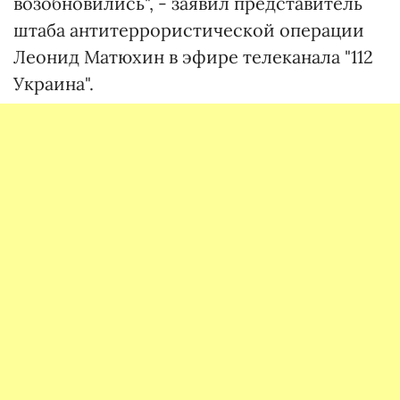
возобновились", - заявил представитель
штаба антитеррористической операции
Леонид Матюхин в эфире телеканала "112
Украина".