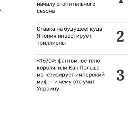
началу отопительного
,
сезона
Ставка на будущее: куда
2
Япония инвестирует
триллионы
«1670»: фантомное тело
короля, или Как Польша
3
монетизирует имперский
миф — и чему это учит
Украину