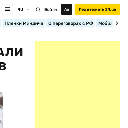
RU
Войти
Аа
Поддержать ZN.ua
Пленки Миндича
О переговорах с РФ
Мобилизация
ВАЛИ
В