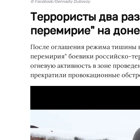
© Facebook/Gennadiy Dubovoy
Террористы два раз
перемирие" на дон
После оглашения режима тишины в 
перемирия" боевики российско-т
огневую активность в зоне провед
прекратили провокационные обстр