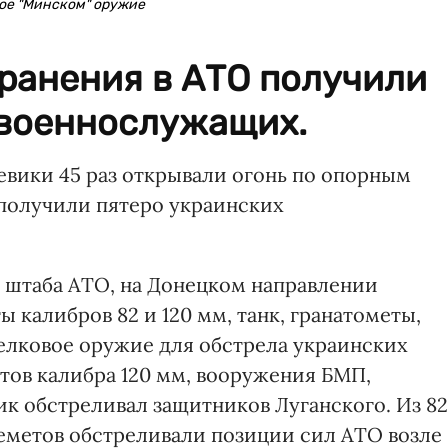
ое "Минском" оружие
ранения в АТО получили
 военнослужащих.
боевики 45 раз открывали огонь по опорным
 получили пятеро украинских
 штаба АТО, на Донецком направлении
калибров 82 и 120 мм, танк, гранатометы,
елковое оружие для обстрела украинских
тов калибра 120 мм, вооружения БМП,
ик обстреливал защитников Луганского. Из 82
еметов обстреливали позиции сил АТО возле