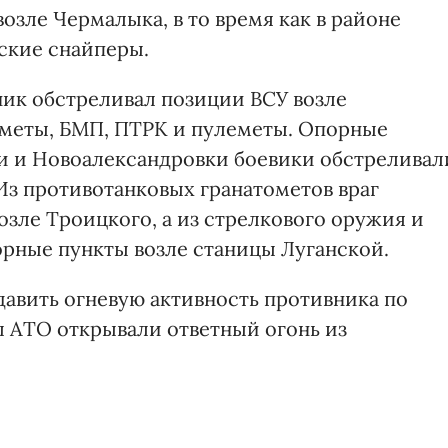
зле Чермалыка, в то время как в районе
ские снайперы.
ик обстреливал позиции ВСУ возле
ометы, БМП, ПТРК и пулеметы. Опорные
и и Новоалександровки боевики обстреливал
Из противотанковых гранатометов враг
зле Троицкого, а из стрелкового оружия и
орные пункты возле станицы Луганской.
одавить огневую активность противника по
ы АТО открывали ответный огонь из