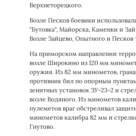
Верхнеторецкого.
Возле Песков боевики использовал
"Бутовка", Майорска, Каменки и За
Возле Зайцево, Опытного и Песков
На приморском направлении терро
возле Широкино из 120 мм миномет
оружия. Из 82 мм минометов, гран
противник бил по опорным пунктам
зенитных установок ЗУ-23-2 и стр
возле Водяного. Из минометов кал
пулеметов враг обстреливал защит
минометов калибра 82 мм и стрелк
Гнутово.