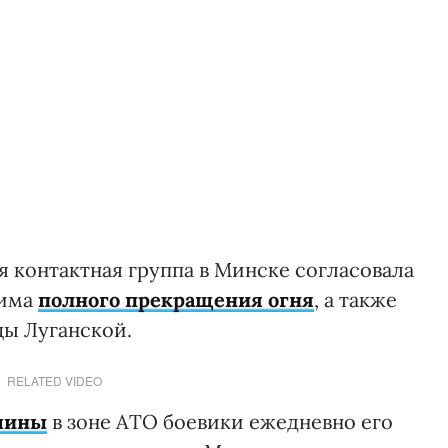
 контактная группа в Минске согласовала
жима
полного прекращения огня
, а также
цы Луганской.
RELATED VIDEO
шины
в зоне АТО боевики ежедневно его