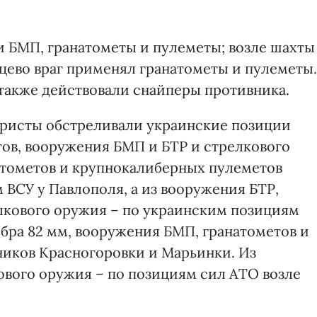
и БМП, гранатометы и пулеметы; возле шахты
йцево враг применял гранатометы и пулеметы.
 также действовали снайперы противника.
ристы обстреливали украинские позиции
ов, вооружения БМП и БТР и стрелкового
атометов и крупнокалиберных пулеметов
 ВСУ у Павлополя, а из вооружения БТР,
елкового оружия – по украинским позициям
ибра 82 мм, вооружения БМП, гранатометов и
ников Красногоровки и Марьинки. Из
ового оружия – по позициям сил АТО возле