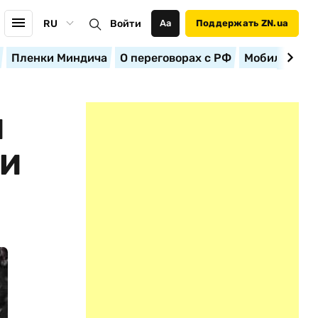
RU
Войти
Аа
Поддержать ZN.ua
Пленки Миндича
О переговорах с РФ
Мобилизация
Й
ЛИ