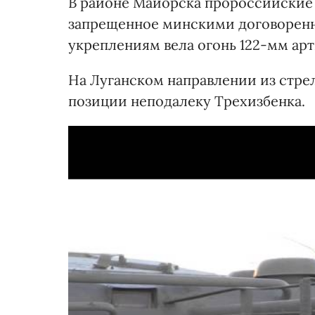
В районе Майорска пророссийские
запрещенное минскими договоренн
укреплениям вела огонь 122-мм арт
На Луганском направлении из стре
позиции неподалеку Трехизбенка.