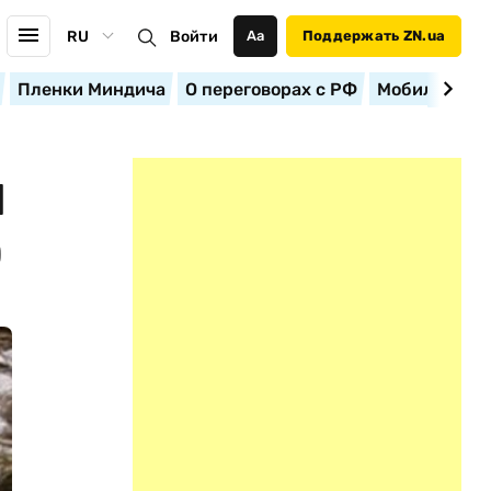
RU
Войти
Аа
Поддержать ZN.ua
Пленки Миндича
О переговорах с РФ
Мобилизация
Л
Ю