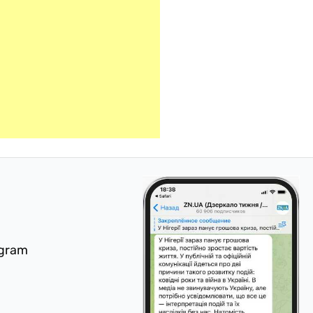
egram