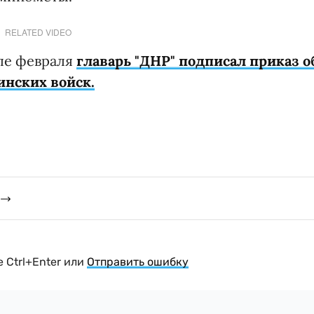
RELATED VIDEO
але февраля
главарь "ДНР" подписал приказ о
инских войск.
 Ctrl+Enter или
Отправить ошибку