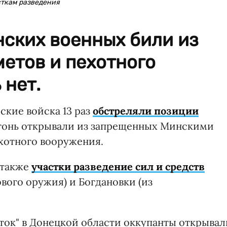
сткам разведения
нских военных били из
етов и пехотного
 нет.
кие войска 13 раз
обстреляли позиции
огонь открывали из запрещенных Минскими
хотного вооружения.
 также
участки разведение сил и средств
ового оружия) и Богдановки (из
сток" в Донецкой области оккупанты открывал