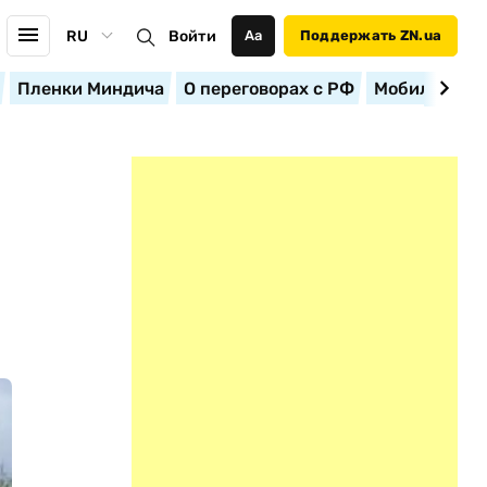
RU
Войти
Аа
Поддержать ZN.ua
Пленки Миндича
О переговорах с РФ
Мобилизация