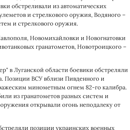
евки обстреливали из автоматических
улеметов и стрелкового оружия, Водяного –
стем и стрелкового оружия.
Павлополя, Новомихайловки и Новогнатовки
ивотанковых гранатометов, Новотроицкого –
ер" в Луганской области боевики обстреляли
а. Позиции ВСУ вблизи Пивденного и
ражеским минометным огнем 82-го калибра.
или из гранатометов разных систем и
вооружения открывали огонь неподалеку от
 обстреляли позиции украинских военных