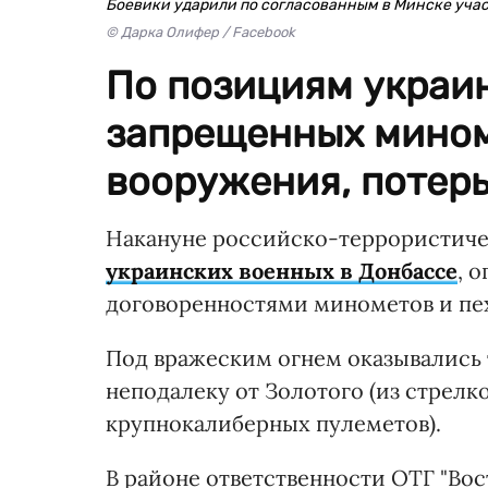
Боевики ударили по согласованным в Минске уча
© Дарка Олифер / Facebook
По позициям украи
запрещенных мином
вооружения, потерь
Накануне российско-террористичес
украинских военных в Донбассе
, 
договоренностями минометов и пе
Под вражеским огнем оказывались
неподалеку от Золотого (из стрелк
крупнокалиберных пулеметов).
В районе ответственности ОТГ "Во