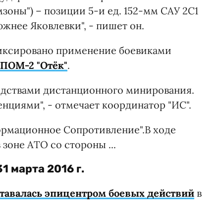
зоны") – позиции 5-и ед. 152-мм САУ 2С1
жнее Яковлевки", - пишет он.
фиксировано применение боевиками
 ПОМ-2 "Отёк"
.
едствами дистанционного минирования.
циями", - отмечает координатор "ИС".
рмационное Сопротивление".В ходе
зоне АТО со стороны ...
31 марта 2016 г.
ставалась эпицентром боевых действий
в