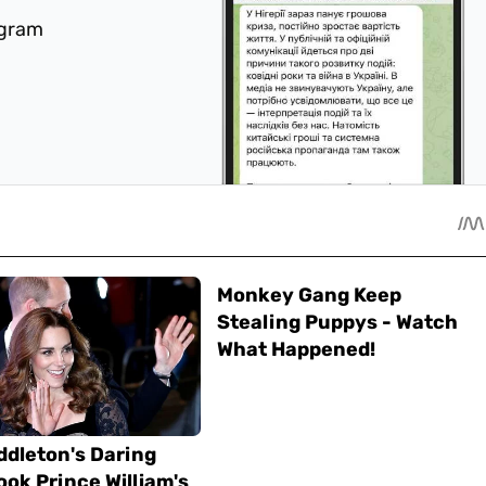
egram