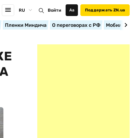
RU
Войти
Аа
Поддержать ZN.ua
Пленки Миндича
О переговорах с РФ
Мобилизация
КЕ
НА