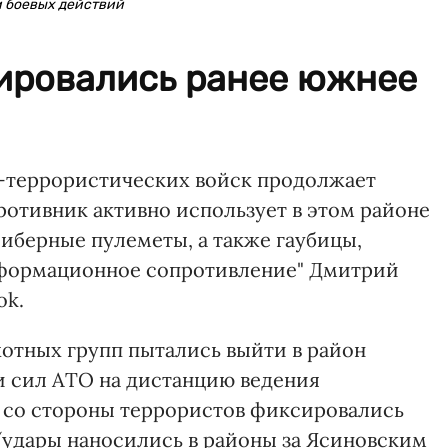
м боевых действий
сировались ранее южнее
-террористических войск продолжает
ротивник активно использует в этом районе
иберные пулеметы, а также гаубицы,
нформационное сопротивление" Дмитрий
ok.
хотных групп пытались выйти в район
и сил АТО на дистанцию ведения
 со стороны террористов фиксировались
(удары наносились в районы за Ясиновским