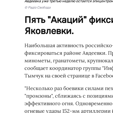
Авдеевка уже третью неделю остается эпицентро
© Радіо Свобода
Пять "Акаций" фик
Яковлевки.
Наибольшая активность российско
фиксироваться районе Авдеевки. П
минометы, гранатометы, крупнокал
сообщает координатор группы "И
Тымчук на своей странице в Facebo
"Несколько раз боевики силами пе
"промзоны", сближаясь с позициям
эффективного огня. Одновременно
огневые удары 152-мм артиллерии 