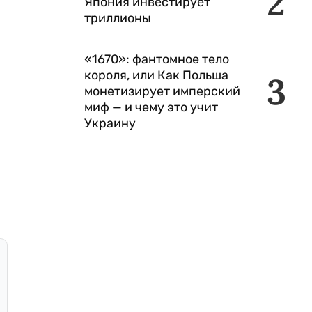
2
Япония инвестирует
триллионы
«1670»: фантомное тело
короля, или Как Польша
3
монетизирует имперский
миф — и чему это учит
Украину