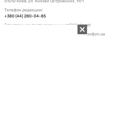
01010 Киев, ул. Князей Острожских, 19/1
Телефон редакции:
+380 (44) 280-04-85
Электронная почта редакции:
zn94@ukr.net
Электронная почта службы новостей:
editor@zn.ua
СОЦСЕТИ
ПОДДЕРЖАТЬ ZN.UA
Поддержать независимую
журналистику!
ЗЕРКАЛО НЕДЕЛИ
не подводим с 1994-го года
АРХИВ