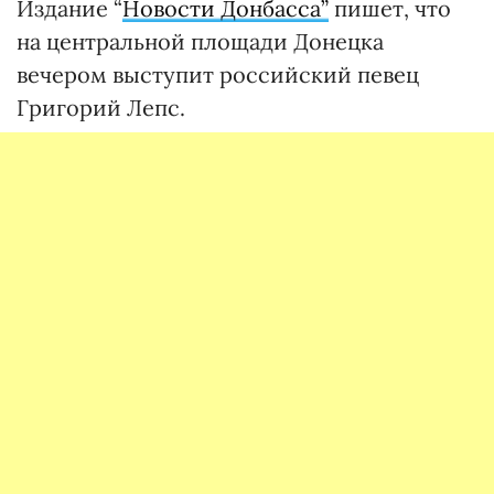
Издание “
Новости Донбасса”
пишет, что
на центральной площади Донецка
вечером выступит российский певец
Григорий Лепс.