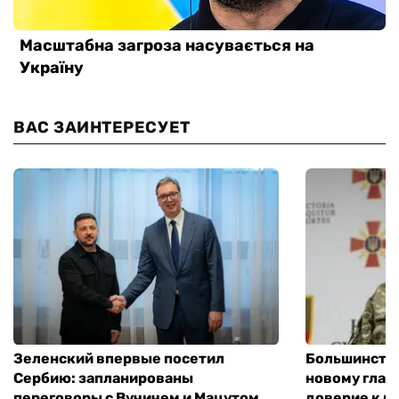
ВАС ЗАИНТЕРЕСУЕТ
Зеленский впервые посетил
Большинство
Сербию: запланированы
новому глав
переговоры с Вучичем и Мацутом
доверие к п