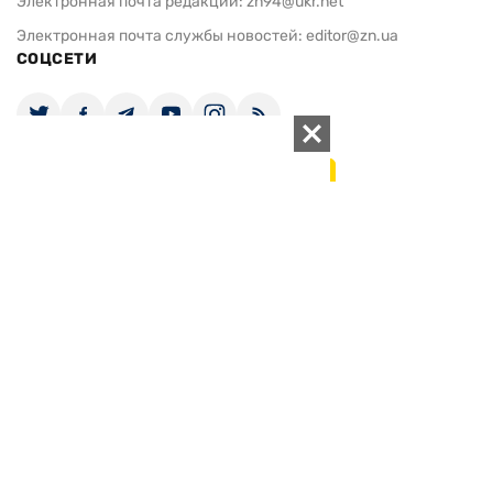
Электронная почта редакции:
zn94@ukr.net
Электронная почта службы новостей:
editor@zn.ua
СОЦСЕТИ
ПОДДЕРЖАТЬ ZN.UA
Поддержать независимую
журналистику!
ЗЕРКАЛО НЕДЕЛИ
не подводим с 1994-го года
АРХИВ
Внутренняя политика
Социальная защита
Международная политика
Зарубежная экономика