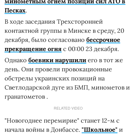
минометным огнем позиции сил АТО в
Песках
.
В ходе заседания Трехсторонней
контактной группы в Минске в среду, 20
декабря, было согласовано
бессрочное
прекращение огня
с 00:00 23 декабря.
Однако
боевики нарушили
его в тот же
день. Они провели провокационные
обстрелы украинских позиций на
Светлодарской дуге из БМП, минометов и
гранатометов .
RELATED VIDEO
"Новогоднее перемирие" станет 12-м с
начала войны в Донбассе.
"Школьное"
и