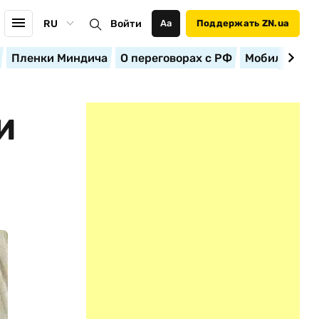
RU
Войти
Аа
Поддержать ZN.ua
Пленки Миндича
О переговорах с РФ
Мобилизация
И