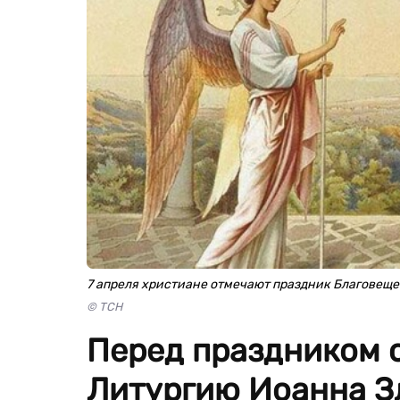
7 апреля христиане отмечают праздник Благовещ
© ТСН
Перед праздником 
Литургию Иоанна З