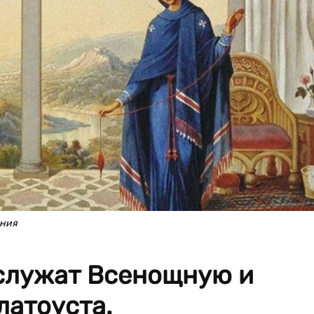
ения
служат Всенощную и
латоуста.