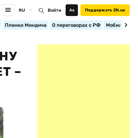
RU
Войти
Аа
Поддержать ZN.ua
Пленки Миндича
О переговорах с РФ
Мобилизация
ИНУ
Т –