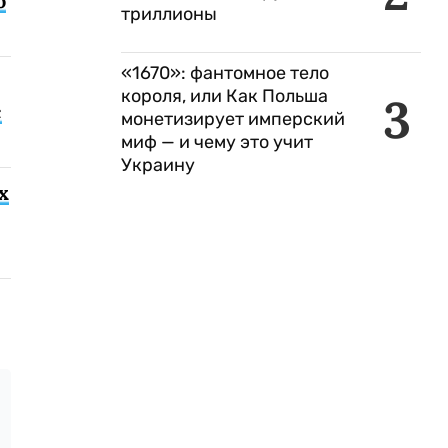
о
триллионы
«1670»: фантомное тело
короля, или Как Польша
3
с
монетизирует имперский
миф — и чему это учит
Украину
х