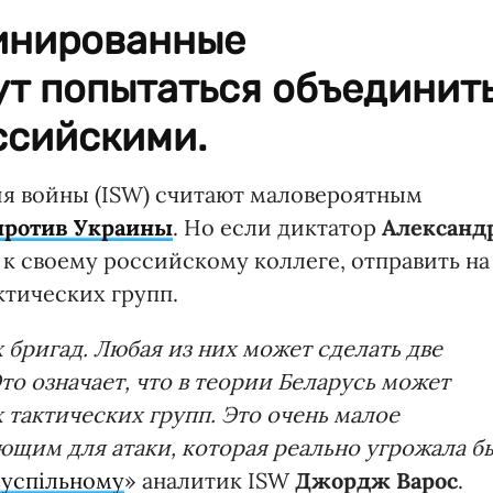
инированные
ут попытаться объединит
ссийскими.
ия войны (ISW) считают маловероятным
против Украины
. Но если диктатор
Александ
к своему российскому коллеге, отправить на
ктических групп.
 бригад. Любая из них может сделать две
то означает, что в теории Беларусь может
 тактических групп. Это очень малое
ющим для атаки, которая реально угрожала б
успільному
» аналитик ISW
Джордж Варос
.