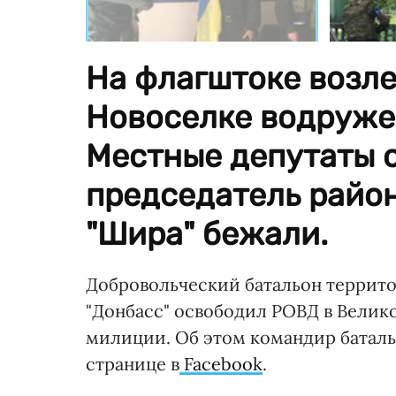
На флагштоке возле
Новоселке водруже
Местные депутаты о
председатель район
"Шира" бежали.
Добровольческий батальон террит
"Донбасс" освободил РОВД в Велик
милиции. Об этом командир баталь
странице в
Facebook
.