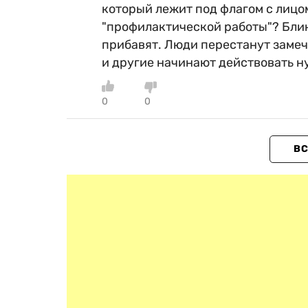
который лежит под флагом с лицом
"профилактической работы"? Блин
прибавят. Люди перестанут замеча
и другие начинают действовать н
0
0
ВС