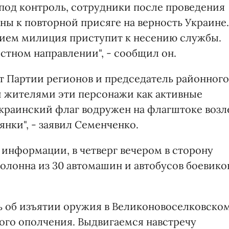
под контроль, сотрудники после проведения
ы к повторной присяге на верность Украине.
нием милиция приступит к несению службы.
стном направлении", - сообщил он.
т Партии регионов и председатель районного
и жителями эти персонажи как активные
Украинский флаг водружен на флагштоке возл
янки", - заявил Семенченко.
 информации, в четверг вечером в сторону
олонна из 30 автомашин и автобусов боевико
ь об изъятии оружия в Великоновоселковско
ого ополчения. Выдвигаемся навстречу