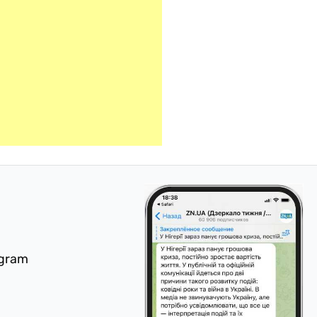
egram