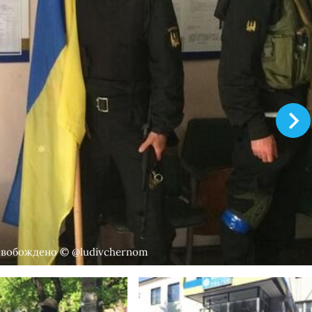
Отделение милиции в Великой Новоселке освобождено © ‏@ludivchernom