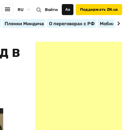
RU
Войти
Аа
Поддержать ZN.ua
Пленки Миндича
О переговорах с РФ
Мобилизация
Д В