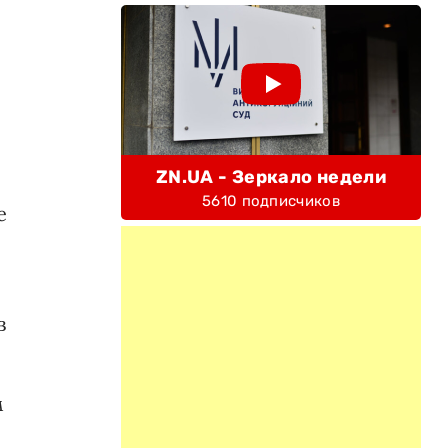
ZN.UA - Зеркало недели
5610 подписчиков
е
в
м