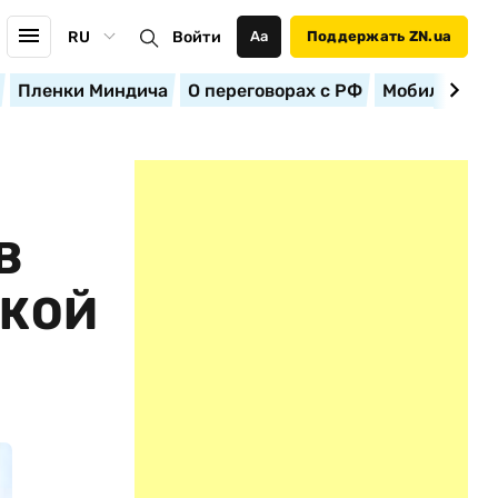
RU
Войти
Аа
Поддержать ZN.ua
Пленки Миндича
О переговорах с РФ
Мобилизация
В
СКОЙ