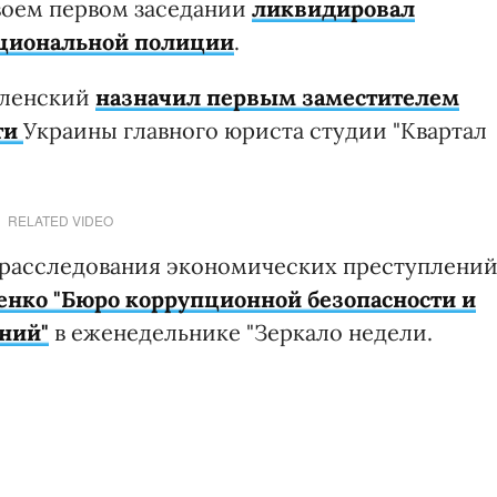
воем первом заседании
ликвидировал
ациональной полиции
.
еленский
назначил первым заместителем
ти
Украины главного юриста студии "Квартал
RELATED VIDEO
 расследования экономических преступлени
енко "Бюро коррупционной безопасности и
ний"
в еженедельнике "Зеркало недели.