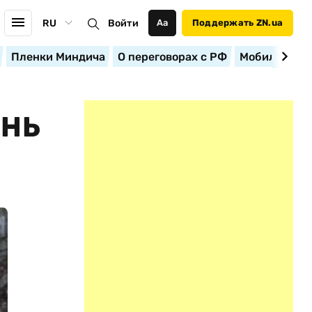
RU
Войти
Аа
Поддержать ZN.ua
Пленки Миндича
О переговорах с РФ
Мобилизация
ЕНЬ