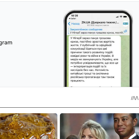
egram