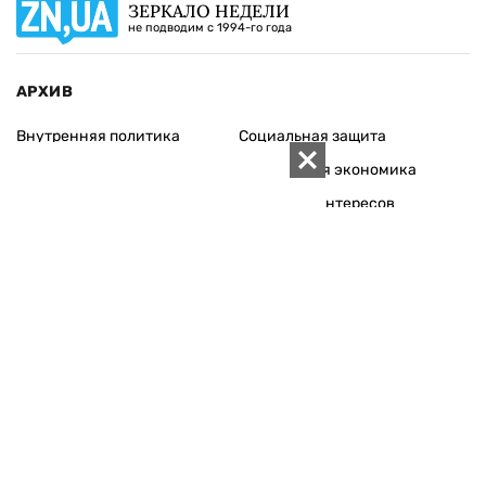
ЗЕРКАЛО НЕДЕЛИ
не подводим с 1994-го года
АРХИВ
Внутренняя политика
Социальная защита
Международная политика
Зарубежная экономика
Макроуровень
Конфликт интересов
Энергорынок
Экономическая
безопасность
Приватизация
Персоналии
Экономика регионов
Социум
Наука
История
Технологии
Круг семьи
Среда обитания
Туризм
Церковь
Собственность
Культура