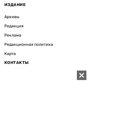
ИЗДАНИЕ
Архивы
Редакция
Реклама
Редакционная политика
Карта
КОНТАКТЫ
01010 Киев, ул. Князей Острожских, 19/1
Телефон редакции:
+380 (44) 280-04-85
Электронная почта редакции:
zn94@ukr.net
Электронная почта службы новостей:
editor@zn.ua
СОЦСЕТИ