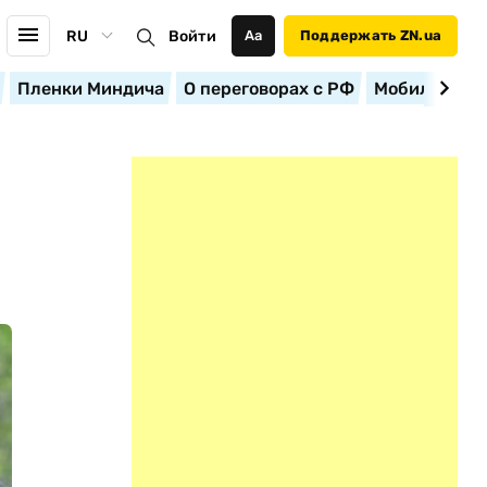
RU
Войти
Аа
Поддержать ZN.ua
Пленки Миндича
О переговорах с РФ
Мобилизация