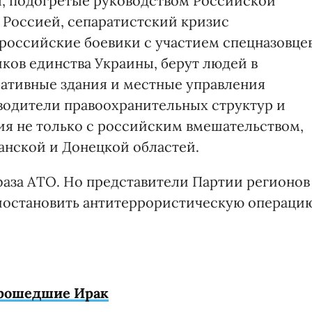
ы, подогретые руководством Российской
Россией, сепаратистский кризис
ороссийские боевики с участием спецназовце
ков единства Украины, берут людей в
ативные здания и местные управления
водители правоохранительных структур и
я не только с российским вмешательством,
анской и Донецкой областей.
фаза АТО. Но представители Партии регионов
риостановить антитеррористическую операци
прошедшие Ирак