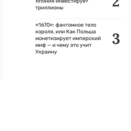
2
Япония инвестирует
триллионы
«1670»: фантомное тело
короля, или Как Польша
3
монетизирует имперский
миф — и чему это учит
Украину