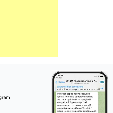
egram