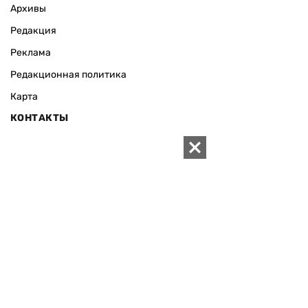
Архивы
Редакция
Реклама
Редакционная политика
Карта
КОНТАКТЫ
01010 Киев, ул. Князей Острожских, 19/1
Телефон редакции:
+380 (44) 280-04-85
Электронная почта редакции:
zn94@ukr.net
Электронная почта службы новостей:
editor@zn.ua
СОЦСЕТИ