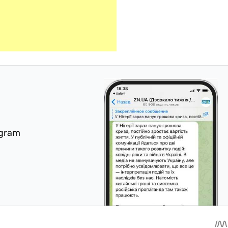
egram