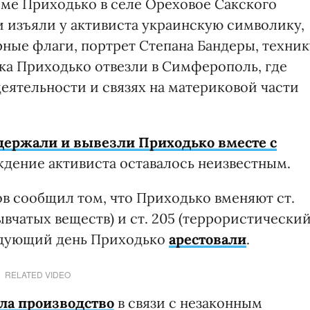
оме Приходько в селе Ореховое Сакского
и изъяли у активиста украинскую символику,
рные флаги, портрет Степана Бандеры, техник
а Приходько отвезли в Симферополь, где
еятельности и связях на материковой части
держали и вывезли Приходько вместе с
ждение активиста оставалось неизвестным.
 сообщил том, что Приходько вменяют ст.
ывчатых веществ) и ст. 205 (террористически
ледующий день Приходько
арестовали
.
RELATED VIDEO
ла производство
в связи с незаконным