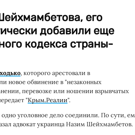
Шейхмамбетова, его
ически добавили еще
ного кодекса страны-
иходько
, которого арестовали в
и новое обвинение в "незаконных
ранении, перевозке или ношении взрывчатых
передает "
Крым.Реалии
".
в одно уголовное дело соединили. По сути, е
казал адвокат украинца Назим Шейхмамбетов.