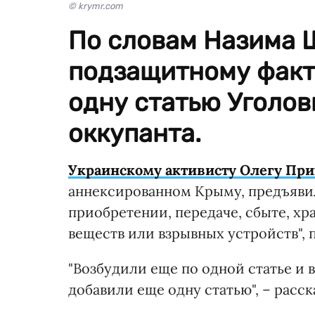
© krymr.com
По словам Назима 
подзащитному факт
одну статью Уголов
оккупанта.
Украинскому активисту Олегу Пр
аннексированном Крыму, предъявил
приобретении, передаче, сбыте, х
веществ или взрывных устройств​", 
"Возбудили еще по одной статье и 
добавили еще одну статью", – расс