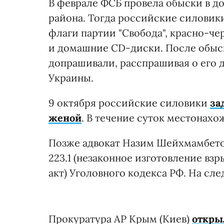
В феврале ФСБ провела обыски в д
района. Тогда российские силовик
флаги партии "Свобода", красно-че
и домашние CD-диски. После обыск
допрашивали, расспрашивая о его д
Украины.
9 октября российские силовики
за
женой
. В течение суток местонахо
Позже адвокат Назим Шейхмамбетов
223.1 (незаконное изготовление взр
акт) Уголовного кодекса РФ. На с
Прокуратура АР Крым (Киев)
откры