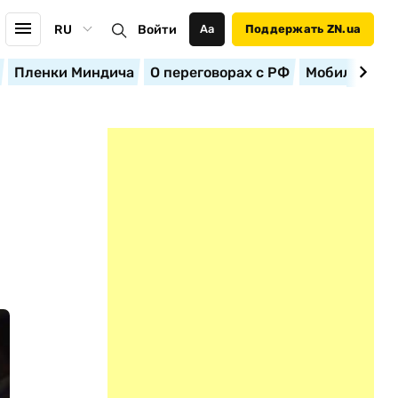
RU
Войти
Аа
Поддержать ZN.ua
Пленки Миндича
О переговорах с РФ
Мобилизация