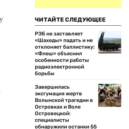
у
ЧИТАЙТЕ СЛЕДУЮЩЕЕ
РЭБ не заставляет
«Шахеды» падать и не
отклоняет баллистику:
«Флеш» объяснил
особенности работы
радиоэлектронной
борьбы
Завершилась
й
эксгумация жертв
Волынской трагедии в
Островках и Воле
Островецкой:
специалисты
обнаружили останки 55