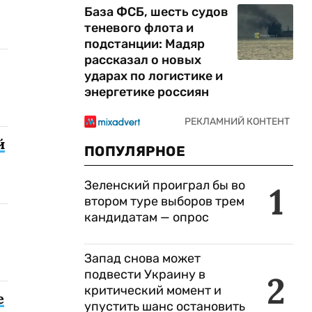
База ФСБ, шесть судов
теневого флота и
подстанции: Мадяр
рассказал о новых
ударах по логистике и
энергетике россиян
й
ПОПУЛЯРНОЕ
Зеленский проиграл бы во
1
втором туре выборов трем
кандидатам — опрос
Запад снова может
подвести Украину в
2
критический момент и
е
упустить шанс остановить