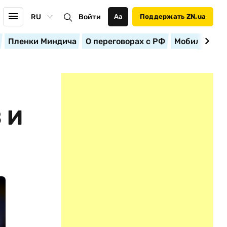
RU
Войти
Аа
Поддержать ZN.ua
Пленки Миндича
О переговорах с РФ
Мобилизация
 И