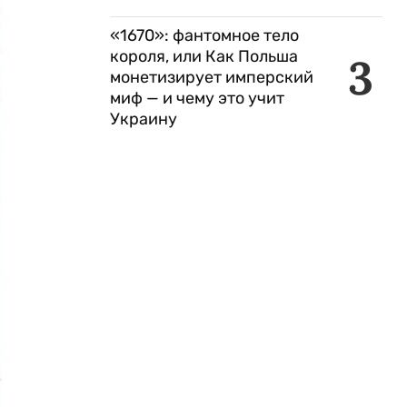
«1670»: фантомное тело
короля, или Как Польша
3
монетизирует имперский
миф — и чему это учит
Украину