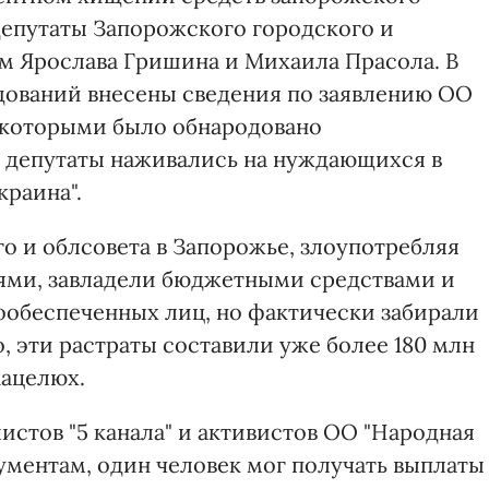
депутаты Запорожского городского и
ом Ярослава Гришина и Михаила Прасола. В
дований внесены сведения по заявлению ОО
 которыми было обнародовано
 депутаты наживались на нуждающихся в
краина".
о и облсовета в Запорожье, злоупотребляя
ми, завладели бюджетными средствами и
лообеспеченных лиц, но фактически забирали
о, эти растраты составили уже более 180 млн
Мацелюх.
истов "5 канала" и активистов ОО "Народная
окументам, один человек мог получать выплаты