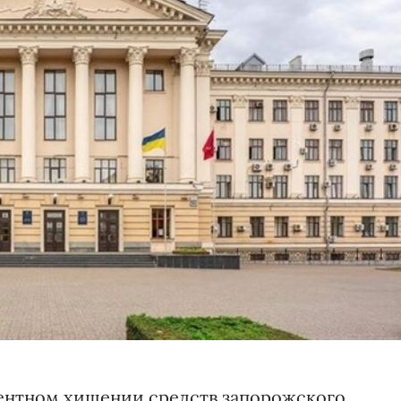
дентном хищении средств запорожского