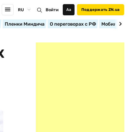
RU
Войти
Аа
Поддержать ZN.ua
Пленки Миндича
О переговорах с РФ
Мобилизация
Х