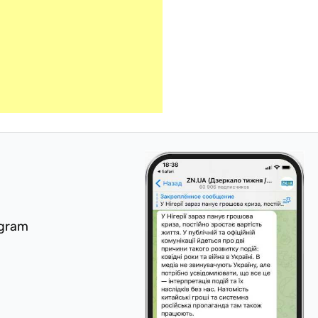
egram