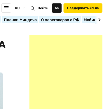
RU
Войти
Аа
Поддержать ZN.ua
Пленки Миндича
О переговорах с РФ
Мобилизация
А