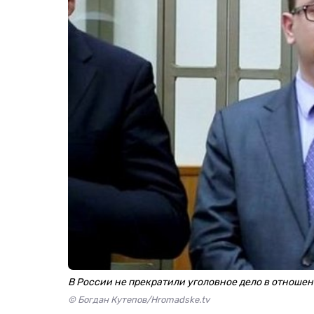
В России не прекратили уголовное дело в отноше
© Богдан Кутепов/Hromadske.tv