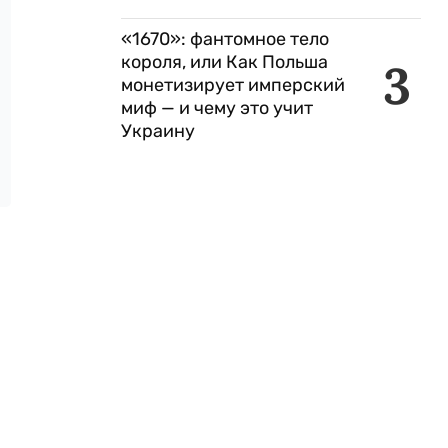
«1670»: фантомное тело
короля, или Как Польша
3
монетизирует имперский
миф — и чему это учит
Украину