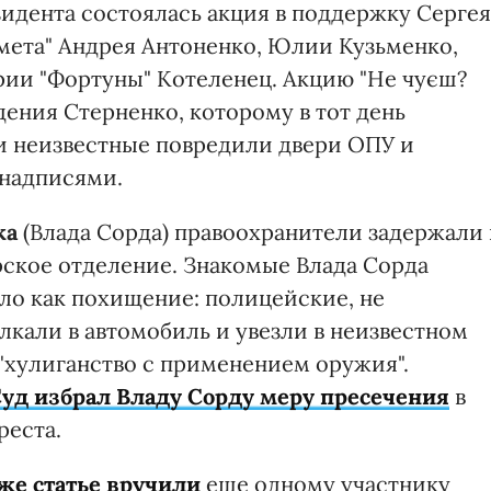
идента состоялась акция в поддержку Сергея
мета" Андрея Антоненко, Юлии Кузьменко,
рии "Фортуны" Котеленец. Акцию "Не чуєш?
ения Стерненко, которому в тот день
ии неизвестные повредили двери ОПУ и
надписями.
ка
(Влада Сорда) правоохранители задержали 
ерское отделение. Знакомые Влада Сорда
ло как похищение: полицейские, не
олкали в автомобиль и увезли в неизвестном
"хулиганство с применением оружия".
уд избрал Владу Сорду меру пресечения
в
реста.
же статье вручили
еще одному участнику