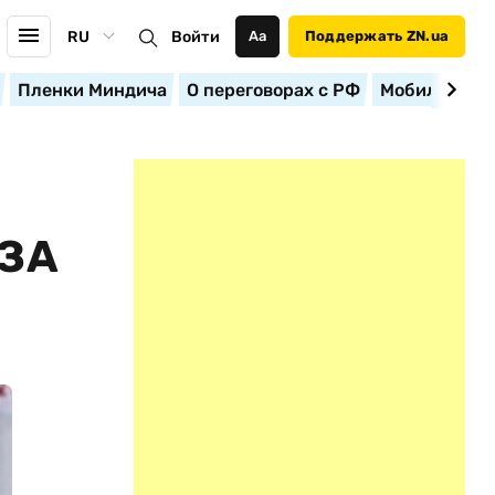
RU
Войти
Аа
Поддержать ZN.ua
Пленки Миндича
О переговорах с РФ
Мобилизация
ЗА