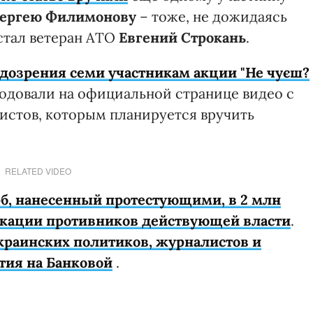
ергею Филимонову
– тоже, не дожидаясь
стал ветеран АТО
Евгений Строкань
.
дозрения семи участникам акции "Не чуєш?
одовали на официальной странице видео с
вистов, которым планируется вручить
RELATED VIDEO
б, нанесенный протестующими, в 2 млн
окации противников действующей власти
.
краинских политиков, журналистов и
тия на Банковой
.