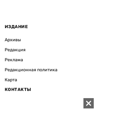
ИЗДАНИЕ
Архивы
Редакция
Реклама
Редакционная политика
Карта
КОНТАКТЫ
01010 Киев, ул. Князей Острожских, 19/1
Телефон редакции:
+380 (44) 280-04-85
Электронная почта редакции:
zn94@ukr.net
Электронная почта службы новостей:
editor@zn.ua